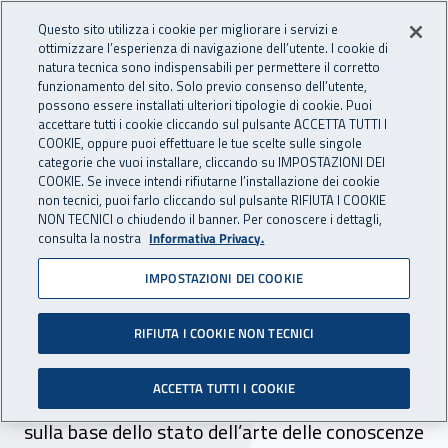
Accedi ai servizi online
For international visitors
Vai al menu principale
Vai al contenuto principale
Questo sito utilizza i cookie per migliorare i servizi e
ottimizzare l’esperienza di navigazione dell’utente. I cookie di
INAIL - Istituto Nazionale per 
natura tecnica sono indispensabili per permettere il corretto
Apri cerca
Apr
funzionamento del sito. Solo previo consenso dell’utente,
possono essere installati ulteriori tipologie di cookie. Puoi
Navigazione principale
accettare tutti i cookie cliccando sul pulsante ACCETTA TUTTI I
COOKIE, oppure puoi effettuare le tue scelte sulle singole
Navigazione - Ti trovi in:
Home
Inail comunica
Pubblicazioni
Catalogo generale
categorie che vuoi installare, cliccando su IMPOSTAZIONI DEI
COOKIE. Se invece intendi rifiutarne l’installazione dei cookie
non tecnici, puoi farlo cliccando sul pulsante RIFIUTA I COOKIE
La valutazione del rischio
NON TECNICI o chiudendo il banner. Per conoscere i dettagli,
consulta la nostra
Informativa Privacy.
vibrazioni
IMPOSTAZIONI DEI COOKIE
Il volume si propone come riferimento
operativo per la misura, la valutazione e il
RIFIUTA I COOKIE NON TECNICI
controllo del rischio derivante dall’esposizione
ACCETTA TUTTI I COOKIE
alle vibrazioni meccaniche nei luoghi di lavoro,
sulla base dello stato dell’arte delle conoscenze