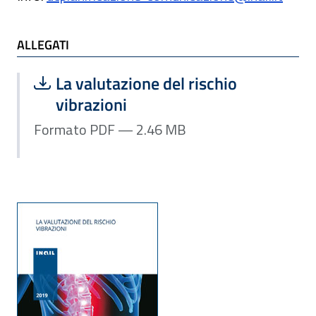
ALLEGATI
Scarica file:
Formato PDF — Dimensione 2.46 MB
La valutazione del rischio
vibrazioni
Formato PDF — 2.46 MB