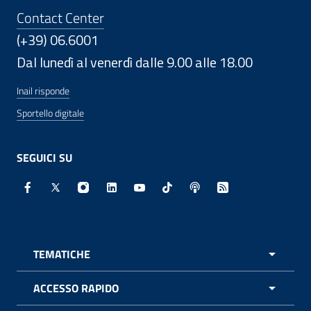
Contact Center
(+39) 06.6001
Dal lunedì al venerdì dalle 9.00 alle 18.00
Inail risponde
Sportello digitale
SEGUICI SU
Facebook - Sito esterno - Apertura in nuova finestra
X - Sito esterno - Apertura in nuova finestra
Instagram - Sito esterno - Apertura in nuo
Linkedin - Sito esterno - Apertura in 
Youtube - Sito esterno - Apertur
TikTok - Sito esterno - Ape
Spreaker - Sito estern
Feed RSS - Apert
TEMATICHE
APRI 
ACCESSO RAPIDO
APRI 