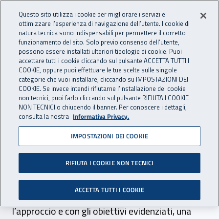
Accedi ai servizi online
For international visitors
Vai al menu principale
Vai al contenuto principale
Questo sito utilizza i cookie per migliorare i servizi e
ottimizzare l’esperienza di navigazione dell’utente. I cookie di
INAIL - Istituto Nazionale per 
natura tecnica sono indispensabili per permettere il corretto
Apri cerca
Apr
funzionamento del sito. Solo previo consenso dell’utente,
possono essere installati ulteriori tipologie di cookie. Puoi
Navigazione principale
accettare tutti i cookie cliccando sul pulsante ACCETTA TUTTI I
COOKIE, oppure puoi effettuare le tue scelte sulle singole
Navigazione - Ti trovi in:
Home
Inail comunica
Pubblicazioni
Catalogo generale
categorie che vuoi installare, cliccando su IMPOSTAZIONI DEI
COOKIE. Se invece intendi rifiutarne l’installazione dei cookie
non tecnici, puoi farlo cliccando sul pulsante RIFIUTA I COOKIE
Il Codice di prevenzione
NON TECNICI o chiudendo il banner. Per conoscere i dettagli,
consulta la nostra
Informativa Privacy.
incendi
IMPOSTAZIONI DEI COOKIE
La pubblicazione, di carattere introduttivo, si
occupa della tematica generale relativa agli
RIFIUTA I COOKIE NON TECNICI
elementi di flessibilità progettuale offerti dal
ACCETTA TUTTI I COOKIE
Codice; saranno sviluppati, in seguito, secondo
l’approccio e con gli obiettivi evidenziati, una