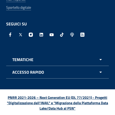
Sportello digitale
SEGUICI SU
Facebook - Sito esterno - Apertura in nuova finestra
X - Sito esterno - Apertura in nuova finestra
Instagram - Sito esterno - Apertura in nuo
Linkedin - Sito esterno - Apertura in 
Youtube - Sito esterno - Apertur
TikTok - Sito esterno - Ape
Spreaker - Sito estern
Feed RSS - Apert
TEMATICHE
APRI 
ACCESSO RAPIDO
APRI 
PNRR 2021-2026 – Next Generation EU (DL 77/2021) - Progetti
"Digitalizzazione dell’INAIL" e "Migrazione della Piattaforma Data
Lake/Data Hub al PSN"