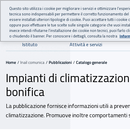
For international visitors
Vai al menu principale
Vai al contenuto principale
Questo sito utilizza i cookie per migliorare i servizi e ottimizzare l’esper
tecnica sono indispensabili per permettere il corretto funzionamento del
INAIL - Istituto Nazionale
essere installati ulteriori tipologie di cookie. Puoi accettare tutti i cook
oppure puoi effettuare le tue scelte sulle singole categorie che vuoi ins
invece intendi rifiutarne l’installazione dei cookie non tecnici, puoi farl
o chiudendo il banner. Per conoscere i dettagli, consulta la nostra
Inform
Navigazione principale
Istituto
Attività e servizi
Navigazione - Ti trovi in:
Home
Inail comunica
Pubblicazioni
Catalogo generale
Impianti di climatizzazione
bonifica
La pubblicazione fornisce informazioni utili a preveni
climatizzazione. Promuove inoltre comportamenti sicur