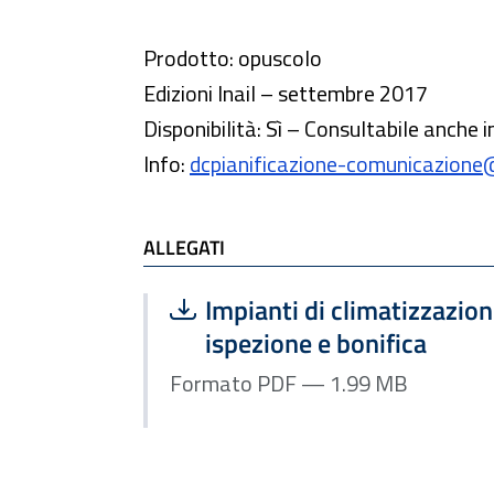
Prodotto: opuscolo
Edizioni Inail – settembre 2017
Disponibilità: Sì – Consultabile anche i
Info:
dcpianificazione-comunicazione@i
ALLEGATI
Scarica file:
Formato PDF — Dimensione
Impianti di climatizzazione
ispezione e bonifica
Formato PDF — 1.99 MB