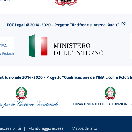
POC Legalità 2014-2020 - Progetto "Antifrode e Internal Audit"
tituzionale 2014-2020 - Progetto "Qualificazione dell'INAIL come Polo St
a
 in una nuova finestra
Sito interno - Apre in una nuova finestra
Sito interno - Apre in una nuova fines
Sito interno - Apre 
accessibilità
Monitoraggio accessi
Mappa del sito