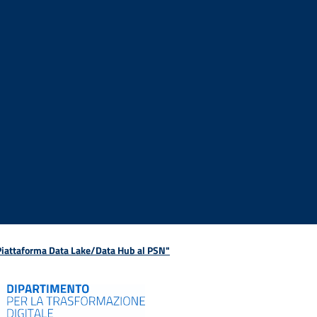
 Piattaforma Data Lake/Data Hub al PSN"