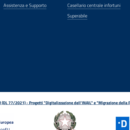
Assistenza e Supporto
Casellario centrale infortuni
Superabile
ova finestra
in nuova finestra
tura in nuova finestra
 Apertura in nuova finestra
sterno - Apertura in nuova finestra
Apertura nella stessa finestra
L 77/2021) - Progetti "Digitalizzazione dell’INAIL" e "Migrazione della