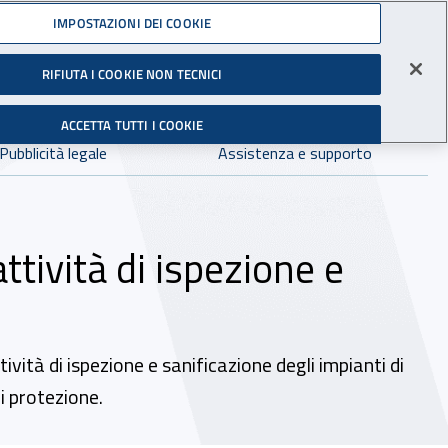
Accedi ai servizi online
IMPOSTAZIONI DEI COOKIE
gli Infortuni sul Lavoro
RIFIUTA I COOKIE NON TECNICI
Facebook - Sito esterno - Apertura in nuova finestra
X - Sito esterno - Apertura in nuova finestra
Instagram - Sito esterno - Apertura in 
Linkedin - Sito esterno - Apertur
Youtube - Sito esterno - A
Tiktok - Sito estern
Spreaker - Si
Feed R
in:
tutto INAIL.it
Avvia r
ACCETTA TUTTI I COOKIE
Dove cercare:
Pubblicità legale
Assistenza e supporto
ttività di ispezione e
ività di ispezione e sanificazione degli impianti di
i protezione.