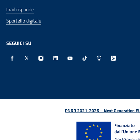
Inail risponde
Sportello digitale
SEGUICI SU
Facebook - Sito esterno - Apertura in nuova finestra
X - Sito esterno - Apertura in nuova finestra
Instagram - Sito esterno - Apertura in nu
Linkedin - Sito esterno - Apertura 
Youtube - Sito esterno - Aper
TikTok - Sito esterno -
Spreaker - Sito e
Feed RSS - 
PNRR 2021-2026 – Next Generation EU (D