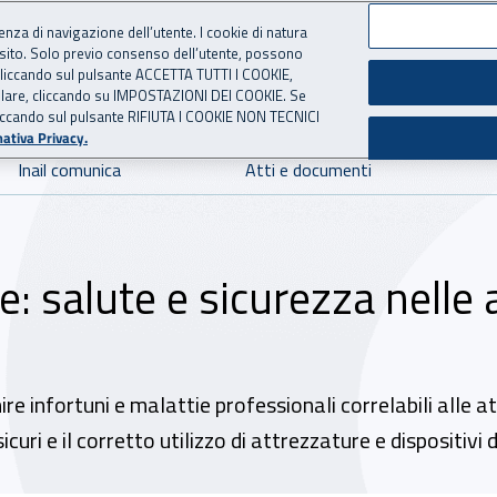
ienza di navigazione dell’utente. I cookie di natura
 sito. Solo previo consenso dell’utente, possono
 per l'Assicurazione contro 
ie cliccando sul pulsante ACCETTA TUTTI I COOKIE,
tallare, cliccando su IMPOSTAZIONI DEI COOKIE. Se
o cliccando sul pulsante RIFIUTA I COOKIE NON TECNICI
ativa Privacy.
Inail comunica
Atti e documenti
: salute e sicurezza nelle a
re infortuni e malattie professionali correlabili alle att
i e il corretto utilizzo di attrezzature e dispositivi d