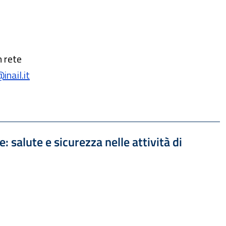
n rete
nail.it
 1.99 MB
: salute e sicurezza nelle attività di