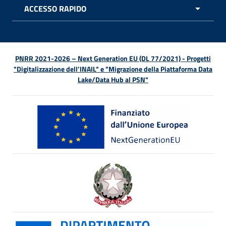
ACCESSO RAPIDO
APRI 
PNRR 2021-2026 – Next Generation EU (DL 77/2021) - Progetti
"Digitalizzazione dell’INAIL" e "Migrazione della Piattaforma Data
Lake/Data Hub al PSN"