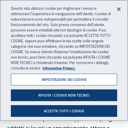
Accedi ai servizi online
For international visitors
Vai al menu principale
Vai al contenuto principale
Questo sito utilizza i cookie per migliorare i servizi e
ottimizzare l’esperienza di navigazione dell’utente. I cookie di
INAIL - Istituto Nazionale per 
natura tecnica sono indispensabili per permettere il corretto
Apri cerca
Apr
funzionamento del sito. Solo previo consenso dell’utente,
possono essere installati ulteriori tipologie di cookie. Puoi
Navigazione principale
accettare tutti i cookie cliccando sul pulsante ACCETTA TUTTI I
COOKIE, oppure puoi effettuare le tue scelte sulle singole
Navigazione - Ti trovi in:
Home
Inail comunica
Pubblicazioni
Catalogo generale
categorie che vuoi installare, cliccando su IMPOSTAZIONI DEI
COOKIE. Se invece intendi rifiutarne l’installazione dei cookie
non tecnici, puoi farlo cliccando sul pulsante RIFIUTA I COOKIE
Safap 2016. Sicurezza ed
NON TECNICI o chiudendo il banner. Per conoscere i dettagli,
consulta la nostra
Informativa Privacy.
affidabilità delle
IMPOSTAZIONI DEI COOKIE
attrezzature a pressione.
Atti di convegno
RIFIUTA I COOKIE NON TECNICI
L'evento Safap “Sicurezza e affidabilità delle
ACCETTA TUTTI I COOKIE
attrezzature a pressione” rappresenta per gli
addetti ai lavori un appuntamento atteso e