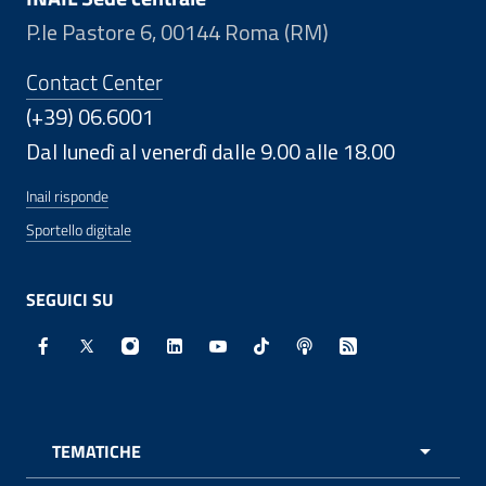
P.le Pastore 6, 00144 Roma (RM)
Contact Center
(+39) 06.6001
Dal lunedì al venerdì dalle 9.00 alle 18.00
Inail risponde
Sportello digitale
SEGUICI SU
Facebook - Sito esterno - Apertura in nuova finestra
X - Sito esterno - Apertura in nuova finestra
Instagram - Sito esterno - Apertura in nuo
Linkedin - Sito esterno - Apertura in 
Youtube - Sito esterno - Apertur
TikTok - Sito esterno - Ape
Spreaker - Sito estern
Feed RSS - Apert
TEMATICHE
APRI 