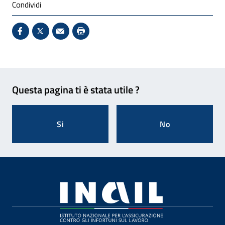
Condividi
Condividi su Facebook - Sito esterno - Apertura in 
X - Sito esterno - Apertura in nuova finestra
Invio Mail: apre il programma di posta el
Stampa pagina: scelta meno ecologic
Feedback
Questa pagina ti è stata utile ?
Si
No
Footer