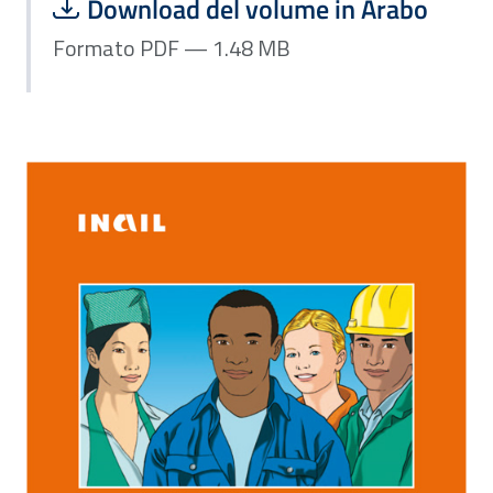
Scarica file:
Formato PDF — Dimensione 1.48 MB
Download del volume in Arabo
Formato PDF — 1.48 MB