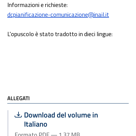
Informazioni e richieste:
dcpianificazione-comunicazione@inail.it
L'opuscolo è stato tradotto in dieci lingue:
ALLEGATI
Scarica file:
Formato PDF — Dimensione 1.37 MB
Download del volume in
Italiano
Formato PDF — 1.37 MB