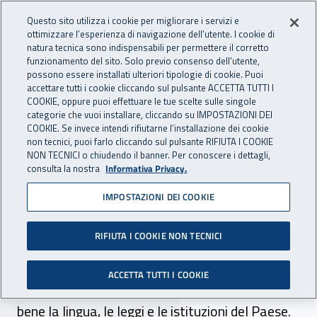
Accedi ai servizi online
For international visitors
Vai al menu principale
Vai al contenuto principale
Questo sito utilizza i cookie per migliorare i servizi e
ottimizzare l’esperienza di navigazione dell’utente. I cookie di
INAIL - Istituto Nazionale per 
natura tecnica sono indispensabili per permettere il corretto
Apri cerca
Apr
funzionamento del sito. Solo previo consenso dell’utente,
possono essere installati ulteriori tipologie di cookie. Puoi
Navigazione principale
accettare tutti i cookie cliccando sul pulsante ACCETTA TUTTI I
COOKIE, oppure puoi effettuare le tue scelte sulle singole
Navigazione - Ti trovi in:
Home
Inail comunica
Pubblicazioni
Catalogo generale
categorie che vuoi installare, cliccando su IMPOSTAZIONI DEI
COOKIE. Se invece intendi rifiutarne l’installazione dei cookie
non tecnici, puoi farlo cliccando sul pulsante RIFIUTA I COOKIE
Straniero, non estraneo.
NON TECNICI o chiudendo il banner. Per conoscere i dettagli,
consulta la nostra
Informativa Privacy.
ABC della sicurezza sul
IMPOSTAZIONI DEI COOKIE
lavoro
RIFIUTA I COOKIE NON TECNICI
L'opuscolo bilingue fornisce informazioni e
indicazioni pratiche a coloro che lavorano in
ACCETTA TUTTI I COOKIE
Italia da poco tempo e non conoscono ancora
bene la lingua, le leggi e le istituzioni del Paese.