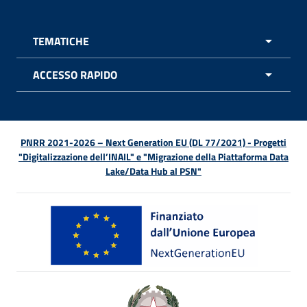
TEMATICHE
APRI 
ACCESSO RAPIDO
APRI 
PNRR 2021-2026 – Next Generation EU (DL 77/2021) - Progetti
"Digitalizzazione dell’INAIL" e "Migrazione della Piattaforma Data
Lake/Data Hub al PSN"