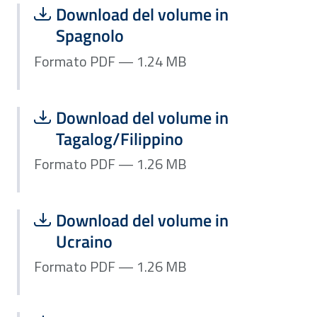
Scarica file:
Formato PDF — Dimensione 1.24 MB
Download del volume in
Spagnolo
Formato PDF — 1.24 MB
Scarica file:
Formato PDF — Dimensione 1.26 MB
Download del volume in
Tagalog/Filippino
Formato PDF — 1.26 MB
Scarica file:
Formato PDF — Dimensione 1.26 MB
Download del volume in
Ucraino
Formato PDF — 1.26 MB