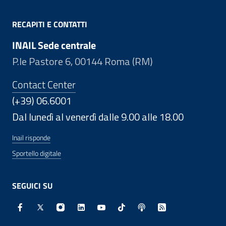
RECAPITI E CONTATTI
INAIL Sede centrale
P.le Pastore 6, 00144 Roma (RM)
Contact Center
(+39) 06.6001
Dal lunedì al venerdì dalle 9.00 alle 18.00
Inail risponde
Sportello digitale
SEGUICI SU
Facebook - Sito esterno - Apertura in nuova finestra
X - Sito esterno - Apertura in nuova finestra
Instagram - Sito esterno - Apertura in nuo
Linkedin - Sito esterno - Apertura in 
Youtube - Sito esterno - Apertur
TikTok - Sito esterno - Ape
Spreaker - Sito estern
Feed RSS - Apert