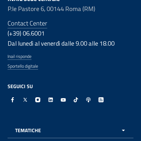
P.le Pastore 6, 00144 Roma (RM)
Contact Center
(+39) 06.6001
Dal lunedì al venerdì dalle 9.00 alle 18.00
Inail risponde
Sportello digitale
SEGUICI SU
Facebook - Sito esterno - Apertura in nuova finestra
X - Sito esterno - Apertura in nuova finestra
Instagram - Sito esterno - Apertura in nuo
Linkedin - Sito esterno - Apertura in 
Youtube - Sito esterno - Apertur
TikTok - Sito esterno - Ape
Spreaker - Sito estern
Feed RSS - Apert
TEMATICHE
APRI 