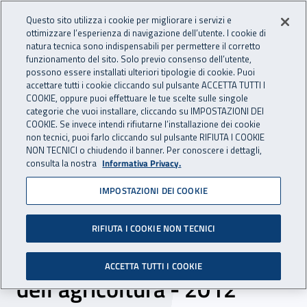
Accedi ai servizi online
For international visitors
Vai al menu principale
Vai al contenuto principale
Questo sito utilizza i cookie per migliorare i servizi e
ottimizzare l’esperienza di navigazione dell’utente. I cookie di
INAIL - Istituto Nazionale per 
natura tecnica sono indispensabili per permettere il corretto
Apri cerca
Apr
funzionamento del sito. Solo previo consenso dell’utente,
possono essere installati ulteriori tipologie di cookie. Puoi
Navigazione principale
accettare tutti i cookie cliccando sul pulsante ACCETTA TUTTI I
COOKIE, oppure puoi effettuare le tue scelte sulle singole
Navigazione - Ti trovi in:
Home
Inail comunica
Pubblicazioni
Catalogo generale
categorie che vuoi installare, cliccando su IMPOSTAZIONI DEI
COOKIE. Se invece intendi rifiutarne l’installazione dei cookie
non tecnici, puoi farlo cliccando sul pulsante RIFIUTA I COOKIE
Schede di rischio da
NON TECNICI o chiudendo il banner. Per conoscere i dettagli,
consulta la nostra
Informativa Privacy.
sovraccarico biomeccanico
IMPOSTAZIONI DEI COOKIE
degli arti superiori nei
comparti della piccola
RIFIUTA I COOKIE NON TECNICI
industria, dell’artigianato e
ACCETTA TUTTI I COOKIE
dell’agricoltura - 2012