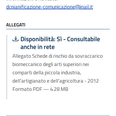
dcpianificazione-comunicazione@inail.it
ALLEGATI
Scarica file:
Formato PDF — Dimensione 4.28 MB
Disponibilità: Sì - Consultabile
anche in rete
Allegato Schede di rischio da sovraccarico
biomeccanico degli arti superiori nei
comparti della piccola industria,
dell’artigianato e dell’agricoltura - 2012
Formato PDF — 4.28 MB