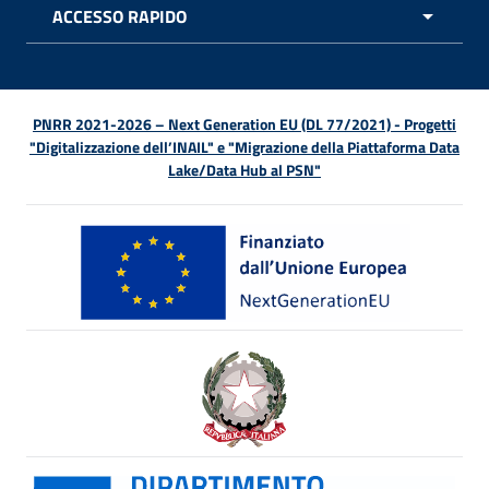
ACCESSO RAPIDO
APRI 
PNRR 2021-2026 – Next Generation EU (DL 77/2021) - Progetti
"Digitalizzazione dell’INAIL" e "Migrazione della Piattaforma Data
Lake/Data Hub al PSN"