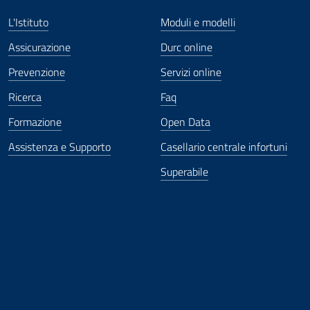
L'Istituto
Moduli e modelli
Assicurazione
Durc online
Prevenzione
Servizi online
Ricerca
Faq
Formazione
Open Data
Assistenza e Supporto
Casellario centrale infortuni
Superabile
ova finestra
in nuova finestra
tura in nuova finestra
 Apertura in nuova finestra
sterno - Apertura in nuova finestra
Apertura nella stessa finestra