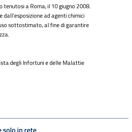
no tenutosi a Roma, il 10 giugno 2008.
nte dall’esposizione ad agenti chimici
esso sottostimato, al fine di garantire
zza.
sta degli Infortuni e delle Malattie
 1.65 MB
 solo in rete