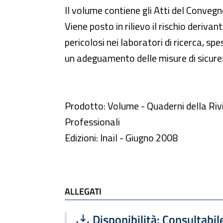
Il volume contiene gli Atti del Conveg
Viene posto in rilievo il rischio deriva
pericolosi nei laboratori di ricerca, sp
un adeguamento delle misure di sicure
Prodotto: Volume - Quaderni della Rivi
Professionali
Edizioni: Inail - Giugno 2008
ALLEGATI
Scarica file:
Formato PDF — Dimensione
Disponibilità: Consultabile