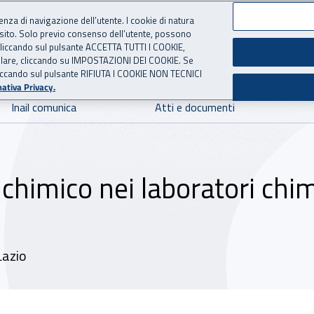
ienza di navigazione dell’utente. I cookie di natura
 sito. Solo previo consenso dell’utente, possono
 per l'Assicurazione contro 
ie cliccando sul pulsante ACCETTA TUTTI I COOKIE,
tallare, cliccando su IMPOSTAZIONI DEI COOKIE. Se
o cliccando sul pulsante RIFIUTA I COOKIE NON TECNICI
ativa Privacy.
Inail comunica
Atti e documenti
 chimico nei laboratori chimi
Lazio