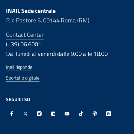
INAIL Sede centrale
P.le Pastore 6, 00144 Roma (RM)
Contact Center
(+39) 06.6001
Dal lunedì al venerdì dalle 9.00 alle 18.00
Inail risponde
Sportello digitale
SEGUICI SU
Facebook - Sito esterno - Apertura in nuova finestra
X - Sito esterno - Apertura in nuova finestra
Instagram - Sito esterno - Apertura in nu
Linkedin - Sito esterno - Apertura 
Youtube - Sito esterno - Aper
TikTok - Sito esterno -
Spreaker - Sito e
Feed RSS - 