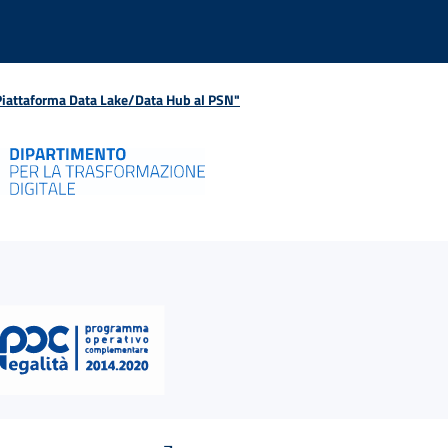
 Piattaforma Data Lake/Data Hub al PSN"