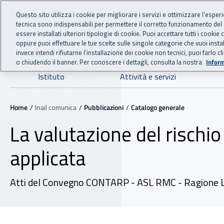
For international visitors
Vai al menu principale
Vai al contenuto principale
Questo sito utilizza i cookie per migliorare i servizi e ottimizzare l’esper
tecnica sono indispensabili per permettere il corretto funzionamento del
INAIL - Istituto Nazionale
essere installati ulteriori tipologie di cookie. Puoi accettare tutti i cook
oppure puoi effettuare le tue scelte sulle singole categorie che vuoi ins
invece intendi rifiutarne l’installazione dei cookie non tecnici, puoi farl
o chiudendo il banner. Per conoscere i dettagli, consulta la nostra
Inform
Navigazione principale
Istituto
Attività e servizi
Navigazione - Ti trovi in:
Home
Inail comunica
Pubblicazioni
Catalogo generale
La valutazione del rischio
applicata
Atti del Convegno CONTARP - ASL RMC - Ragione 