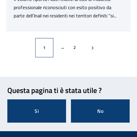
professionale riconosciuti con esito positivo da
parte dell’Inail nei residenti nei territori definiti "si...
PAGINA
PAGINA SUCCESSIVA
PAGINA
2
1
Feedback
Questa pagina ti è stata utile ?
Si
No