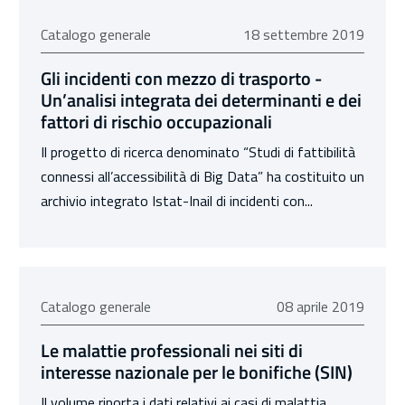
18 settembre 2019
Catalogo generale
18 settembre 2019
Gli incidenti con mezzo di trasporto -
Un’analisi integrata dei determinanti e dei
fattori di rischio occupazionali
Il progetto di ricerca denominato “Studi di fattibilità
connessi all’accessibilità di Big Data” ha costituito un
archivio integrato Istat-Inail di incidenti con...
08 aprile 2019
Catalogo generale
08 aprile 2019
Le malattie professionali nei siti di
interesse nazionale per le bonifiche (SIN)
Il volume riporta i dati relativi ai casi di malattia