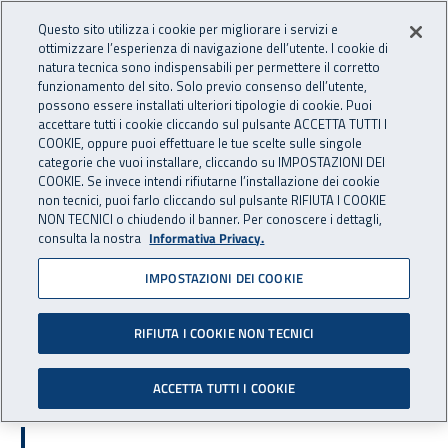
Accedi ai servizi online
For international visitors
Vai al menu principale
Vai al contenuto principale
Questo sito utilizza i cookie per migliorare i servizi e
ottimizzare l’esperienza di navigazione dell’utente. I cookie di
INAIL - Istituto Nazionale per 
natura tecnica sono indispensabili per permettere il corretto
Apri cerca
Apr
funzionamento del sito. Solo previo consenso dell’utente,
possono essere installati ulteriori tipologie di cookie. Puoi
Navigazione principale
accettare tutti i cookie cliccando sul pulsante ACCETTA TUTTI I
COOKIE, oppure puoi effettuare le tue scelte sulle singole
Navigazione - Ti trovi in:
Home
Inail comunica
Pubblicazioni
Catalogo generale
categorie che vuoi installare, cliccando su IMPOSTAZIONI DEI
COOKIE. Se invece intendi rifiutarne l’installazione dei cookie
non tecnici, puoi farlo cliccando sul pulsante RIFIUTA I COOKIE
Catalogo generale
NON TECNICI o chiudendo il banner. Per conoscere i dettagli,
consulta la nostra
Informativa Privacy.
Depliant, opuscoli e volumi consultabili online.
IMPOSTAZIONI DEI COOKIE
Esplora:
RIFIUTA I COOKIE NON TECNICI
Come acquisire una pubblicazione
ACCETTA TUTTI I COOKIE