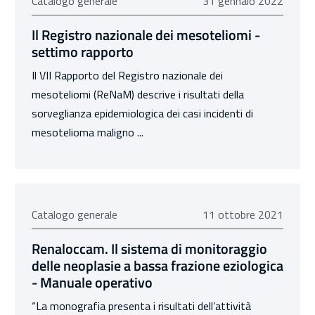
31 gennaio 2022
Catalogo generale
31 gennaio 2022
Il Registro nazionale dei mesoteliomi -
settimo rapporto
Il VII Rapporto del Registro nazionale dei
mesoteliomi (ReNaM) descrive i risultati della
sorveglianza epidemiologica dei casi incidenti di
mesotelioma maligno ...
11 ottobre 2021
Catalogo generale
11 ottobre 2021
Renaloccam. Il sistema di monitoraggio
delle neoplasie a bassa frazione eziologica
- Manuale operativo
“La monografia presenta i risultati dell’attività