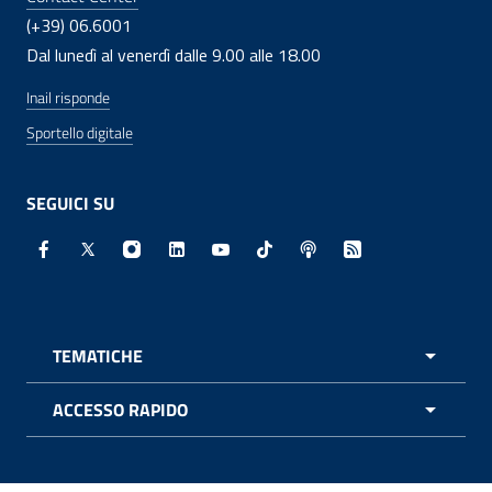
(+39) 06.6001
Dal lunedì al venerdì dalle 9.00 alle 18.00
Inail risponde
Sportello digitale
SEGUICI SU
Facebook - Sito esterno - Apertura in nuova finestra
X - Sito esterno - Apertura in nuova finestra
Instagram - Sito esterno - Apertura in nuo
Linkedin - Sito esterno - Apertura in 
Youtube - Sito esterno - Apertur
TikTok - Sito esterno - Ape
Spreaker - Sito estern
Feed RSS - Apert
TEMATICHE
APRI 
ACCESSO RAPIDO
APRI 