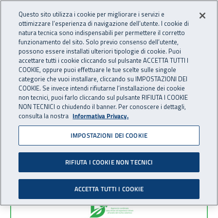
Accedi ai servizi online
For international visitors
Vai al menu principale
Vai al contenuto principale
Questo sito utilizza i cookie per migliorare i servizi e
ottimizzare l’esperienza di navigazione dell’utente. I cookie di
INAIL - Istituto Nazionale per 
natura tecnica sono indispensabili per permettere il corretto
Apri cerca
Apr
funzionamento del sito. Solo previo consenso dell’utente,
possono essere installati ulteriori tipologie di cookie. Puoi
Navigazione principale
accettare tutti i cookie cliccando sul pulsante ACCETTA TUTTI I
COOKIE, oppure puoi effettuare le tue scelte sulle singole
Navigazione - Ti trovi in:
Home
Inail comunica
Eventi
categorie che vuoi installare, cliccando su IMPOSTAZIONI DEI
COOKIE. Se invece intendi rifiutarne l’installazione dei cookie
non tecnici, puoi farlo cliccando sul pulsante RIFIUTA I COOKIE
Eventi
NON TECNICI o chiudendo il banner. Per conoscere i dettagli,
consulta la nostra
Informativa Privacy.
IMPOSTAZIONI DEI COOKIE
Contenuti correlati per:
Sicilia, Attivita
(X)
RIFIUTA I COOKIE NON TECNICI
Elenco corsi
Sono stati trovati
2
risultati
ACCETTA TUTTI I COOKIE