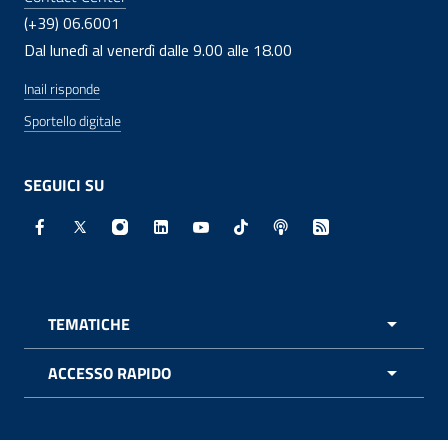
(+39) 06.6001
Dal lunedì al venerdì dalle 9.00 alle 18.00
Inail risponde
Sportello digitale
SEGUICI SU
Facebook - Sito esterno - Apertura in nuova finestra
X - Sito esterno - Apertura in nuova finestra
Instagram - Sito esterno - Apertura in nuo
Linkedin - Sito esterno - Apertura in 
Youtube - Sito esterno - Apertur
TikTok - Sito esterno - Ape
Spreaker - Sito estern
Feed RSS - Apert
TEMATICHE
APRI 
ACCESSO RAPIDO
APRI 