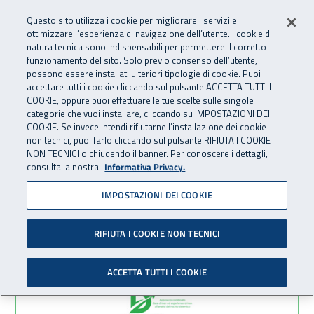
Accedi ai servizi online
For international visitors
Vai al menu principale
Vai al contenuto principale
Questo sito utilizza i cookie per migliorare i servizi e
ottimizzare l’esperienza di navigazione dell’utente. I cookie di
INAIL - Istituto Nazionale per 
natura tecnica sono indispensabili per permettere il corretto
Apri cerca
Apr
funzionamento del sito. Solo previo consenso dell’utente,
possono essere installati ulteriori tipologie di cookie. Puoi
Navigazione principale
accettare tutti i cookie cliccando sul pulsante ACCETTA TUTTI I
COOKIE, oppure puoi effettuare le tue scelte sulle singole
Navigazione - Ti trovi in:
Home
Inail comunica
Eventi
categorie che vuoi installare, cliccando su IMPOSTAZIONI DEI
COOKIE. Se invece intendi rifiutarne l’installazione dei cookie
non tecnici, puoi farlo cliccando sul pulsante RIFIUTA I COOKIE
Eventi
NON TECNICI o chiudendo il banner. Per conoscere i dettagli,
consulta la nostra
Informativa Privacy.
IMPOSTAZIONI DEI COOKIE
Contenuti correlati per:
Nazionale, Attivita
(X)
RIFIUTA I COOKIE NON TECNICI
Elenco corsi
Sono stati trovati
2
risultati
ACCETTA TUTTI I COOKIE