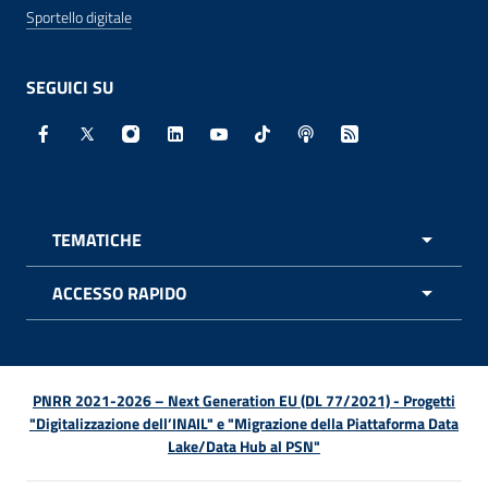
Sportello digitale
SEGUICI SU
Facebook - Sito esterno - Apertura in nuova finestra
X - Sito esterno - Apertura in nuova finestra
Instagram - Sito esterno - Apertura in nuo
Linkedin - Sito esterno - Apertura in 
Youtube - Sito esterno - Apertur
TikTok - Sito esterno - Ape
Spreaker - Sito estern
Feed RSS - Apert
TEMATICHE
APRI 
ACCESSO RAPIDO
APRI 
PNRR 2021-2026 – Next Generation EU (DL 77/2021) - Progetti
"Digitalizzazione dell’INAIL" e "Migrazione della Piattaforma Data
Lake/Data Hub al PSN"