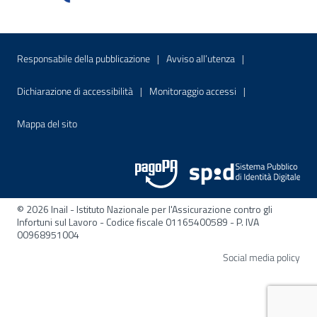
Menu di servizio
Sito interno - Apre in una nuova finestr
Sito interno - Apre
Responsabile della pubblicazione
Avviso all’utenza
Sito interno - Apre in una nuova finestra
Sito interno - Apre
Dichiarazione di accessibilità
Monitoraggio accessi
Sito interno - Apre nella stessa finestra
Mappa del sito
© 2026 Inail - Istituto Nazionale per l'Assicurazione contro gli
Infortuni sul Lavoro - Codice fiscale 01165400589 - P. IVA
00968951004
Apre
Social media policy