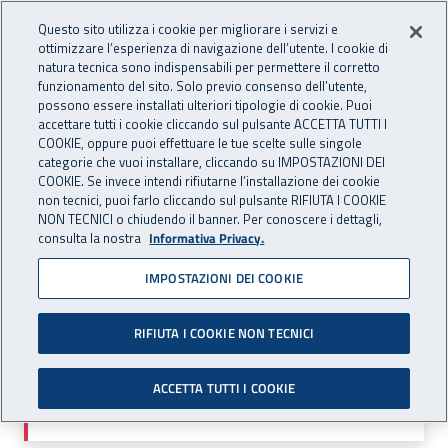
Accedi ai servizi online
For international visitors
Vai al menu principale
Vai al contenuto principale
Questo sito utilizza i cookie per migliorare i servizi e
ottimizzare l’esperienza di navigazione dell’utente. I cookie di
INAIL - Istituto Nazionale per 
natura tecnica sono indispensabili per permettere il corretto
Apri cerca
Apr
funzionamento del sito. Solo previo consenso dell’utente,
possono essere installati ulteriori tipologie di cookie. Puoi
Navigazione principale
accettare tutti i cookie cliccando sul pulsante ACCETTA TUTTI I
COOKIE, oppure puoi effettuare le tue scelte sulle singole
Navigazione - Ti trovi in:
Home
Atti e documenti
Convenzioni
categorie che vuoi installare, cliccando su IMPOSTAZIONI DEI
COOKIE. Se invece intendi rifiutarne l’installazione dei cookie
non tecnici, puoi farlo cliccando sul pulsante RIFIUTA I COOKIE
Dettaglio
NON TECNICI o chiudendo il banner. Per conoscere i dettagli,
consulta la nostra
Informativa Privacy.
IMPOSTAZIONI DEI COOKIE
ATTENZIONE
RIFIUTA I COOKIE NON TECNICI
Al momento il servizio non è disponibile. Si prega di
ACCETTA TUTTI I COOKIE
riprovare più tardi