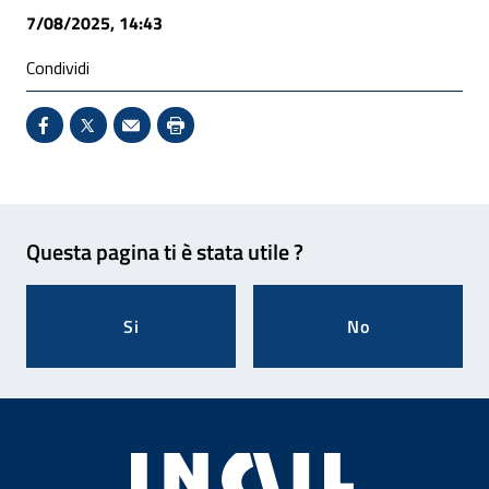
7/08/2025, 14:43
Condividi
Condividi su Facebook - Sito esterno - Apertura in 
X - Sito esterno - Apertura in nuova finestra
Invio Mail: apre il programma di posta el
Stampa pagina: scelta meno ecologic
Feedback
Questa pagina ti è stata utile ?
Si
No
Footer