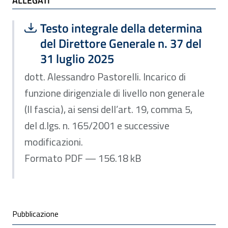
ALLEGATI
ALLEGATI
Scarica file:
Formato PDF — Dimensione 156.18 k
Testo integrale della determina
del Direttore Generale n. 37 del
31 luglio 2025
dott. Alessandro Pastorelli. Incarico di
funzione dirigenziale di livello non generale
(II fascia), ai sensi dell’art. 19, comma 5,
del d.lgs. n. 165/2001 e successive
modificazioni.
Formato PDF — 156.18 kB
Condivisione social
Pubblicazione