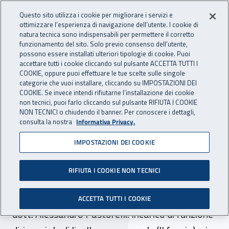
Accedi ai servizi online
For international visitors
Vai al menu principale
Vai al contenuto principale
Questo sito utilizza i cookie per migliorare i servizi e
ottimizzare l’esperienza di navigazione dell’utente. I cookie di
INAIL - Istituto Nazionale per 
natura tecnica sono indispensabili per permettere il corretto
Apri cerca
Apr
funzionamento del sito. Solo previo consenso dell’utente,
possono essere installati ulteriori tipologie di cookie. Puoi
Navigazione principale
accettare tutti i cookie cliccando sul pulsante ACCETTA TUTTI I
COOKIE, oppure puoi effettuare le tue scelte sulle singole
Navigazione - Ti trovi in:
Home
Atti e documenti
Determine Direttore Generale
categorie che vuoi installare, cliccando su IMPOSTAZIONI DEI
COOKIE. Se invece intendi rifiutarne l’installazione dei cookie
non tecnici, puoi farlo cliccando sul pulsante RIFIUTA I COOKIE
NON TECNICI o chiudendo il banner. Per conoscere i dettagli,
31 luglio 2025
31 luglio 2025
consulta la nostra
Informativa Privacy.
IMPOSTAZIONI DEI COOKIE
Determina del Direttore
Generale n. 37 del 31 luglio
RIFIUTA I COOKIE NON TECNICI
2025
ACCETTA TUTTI I COOKIE
dott. Alessandro Pastorelli. Incarico di funzione