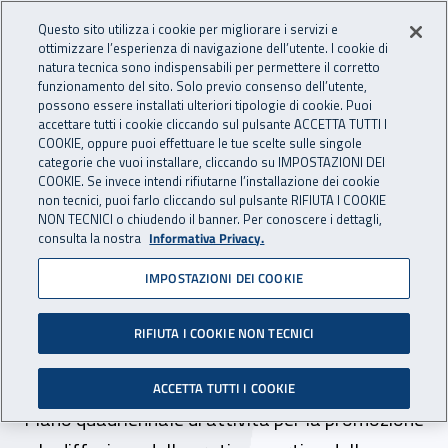
Accedi ai servizi online
For international visitors
Vai al menu principale
Vai al contenuto principale
Questo sito utilizza i cookie per migliorare i servizi e
ottimizzare l’esperienza di navigazione dell’utente. I cookie di
INAIL - Istituto Nazionale per 
natura tecnica sono indispensabili per permettere il corretto
Apri cerca
Apr
funzionamento del sito. Solo previo consenso dell’utente,
possono essere installati ulteriori tipologie di cookie. Puoi
Navigazione principale
accettare tutti i cookie cliccando sul pulsante ACCETTA TUTTI I
COOKIE, oppure puoi effettuare le tue scelte sulle singole
Navigazione - Ti trovi in:
Home
Atti e documenti
Determine Direttore Generale
categorie che vuoi installare, cliccando su IMPOSTAZIONI DEI
COOKIE. Se invece intendi rifiutarne l’installazione dei cookie
non tecnici, puoi farlo cliccando sul pulsante RIFIUTA I COOKIE
NON TECNICI o chiudendo il banner. Per conoscere i dettagli,
27 dicembre 2021
27 dicembre 2021
consulta la nostra
Informativa Privacy.
IMPOSTAZIONI DEI COOKIE
Determina del Direttore
Generale f.f. n. 13 del 27
RIFIUTA I COOKIE NON TECNICI
dicembre 2021
ACCETTA TUTTI I COOKIE
Piano quadriennale di attività per la promozione