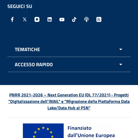
SEGUICI SU
Facebook - Sito esterno - Apertura in nuova finestra
X - Sito esterno - Apertura in nuova finestra
Instagram - Sito esterno - Apertura in nuo
Linkedin - Sito esterno - Apertura in 
Youtube - Sito esterno - Apertur
TikTok - Sito esterno - Ape
Spreaker - Sito estern
Feed RSS - Apert
TEMATICHE
APRI 
ACCESSO RAPIDO
APRI 
PNRR 2021-2026 – Next Generation EU (DL 77/2021) - Progetti
"Digitalizzazione dell’INAIL" e "Migrazione della Piattaforma Data
Lake/Data Hub al PSN"