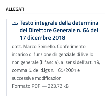
ALLEGATI
ALLEGATI
Scarica file:
Formato PDF — Dimensione 223.72 k
Testo integrale della determina
del Direttore Generale n. 64 del
17 dicembre 2018
dott. Marco Spiniello. Conferimento
incarico di funzione dirigenziale di livello
non generale (II fascia), ai sensi dell’art. 19,
comma 5, del d.lgs n. 165/2001 e
successive modificazioni.
Formato PDF — 223.72 kB