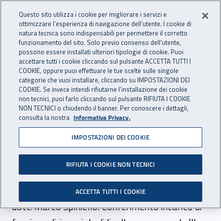
Accedi ai servizi online
For international visitors
Vai al menu principale
Vai al contenuto principale
Questo sito utilizza i cookie per migliorare i servizi e
ottimizzare l’esperienza di navigazione dell’utente. I cookie di
INAIL - Istituto Nazionale per 
natura tecnica sono indispensabili per permettere il corretto
Apri cerca
Apr
funzionamento del sito. Solo previo consenso dell’utente,
possono essere installati ulteriori tipologie di cookie. Puoi
Navigazione principale
accettare tutti i cookie cliccando sul pulsante ACCETTA TUTTI I
COOKIE, oppure puoi effettuare le tue scelte sulle singole
Navigazione - Ti trovi in:
Home
Atti e documenti
Determine Direttore Generale
categorie che vuoi installare, cliccando su IMPOSTAZIONI DEI
COOKIE. Se invece intendi rifiutarne l’installazione dei cookie
non tecnici, puoi farlo cliccando sul pulsante RIFIUTA I COOKIE
NON TECNICI o chiudendo il banner. Per conoscere i dettagli,
17 dicembre 2018
17 dicembre 2018
consulta la nostra
Informativa Privacy.
IMPOSTAZIONI DEI COOKIE
Determina del Direttore
Generale n. 64 del 17
RIFIUTA I COOKIE NON TECNICI
dicembre 2018
ACCETTA TUTTI I COOKIE
dott. Marco Spiniello. Conferimento incarico di