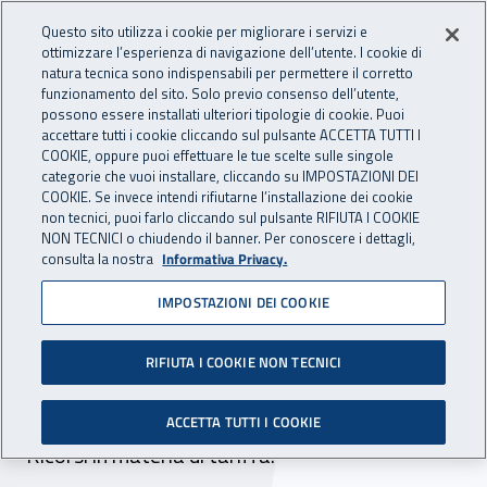
Accedi ai servizi online
For international visitors
Vai al menu principale
Vai al contenuto principale
Questo sito utilizza i cookie per migliorare i servizi e
ottimizzare l’esperienza di navigazione dell’utente. I cookie di
INAIL - Istituto Nazionale per 
natura tecnica sono indispensabili per permettere il corretto
Apri cerca
Apr
funzionamento del sito. Solo previo consenso dell’utente,
possono essere installati ulteriori tipologie di cookie. Puoi
Navigazione principale
accettare tutti i cookie cliccando sul pulsante ACCETTA TUTTI I
COOKIE, oppure puoi effettuare le tue scelte sulle singole
Navigazione - Ti trovi in:
Home
Atti e documenti
Delibere del Commissario Straordinario
categorie che vuoi installare, cliccando su IMPOSTAZIONI DEI
COOKIE. Se invece intendi rifiutarne l’installazione dei cookie
non tecnici, puoi farlo cliccando sul pulsante RIFIUTA I COOKIE
NON TECNICI o chiudendo il banner. Per conoscere i dettagli,
23 aprile 2024
23 aprile 2024
consulta la nostra
Informativa Privacy.
IMPOSTAZIONI DEI COOKIE
Delibera del Commissario
Straordinario n. 119 del 23
RIFIUTA I COOKIE NON TECNICI
aprile 2024
ACCETTA TUTTI I COOKIE
Ricorsi in materia di tariffa.