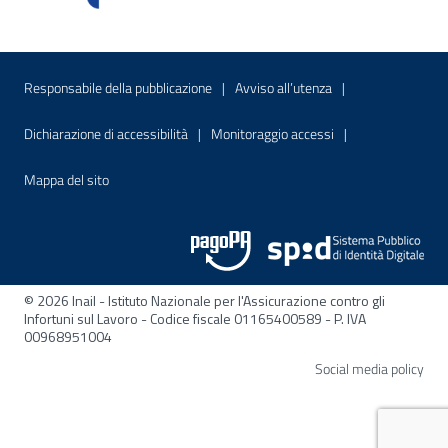
Menu di servizio
Sito interno - Apre in una nuova finestr
Sito interno - Apre
Responsabile della pubblicazione
Avviso all’utenza
Sito interno - Apre in una nuova finestra
Sito interno - Apre
Dichiarazione di accessibilità
Monitoraggio accessi
Sito interno - Apre nella stessa finestra
Mappa del sito
© 2026 Inail - Istituto Nazionale per l'Assicurazione contro gli
Infortuni sul Lavoro - Codice fiscale 01165400589 - P. IVA
00968951004
Apre
Social media policy