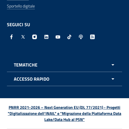
Sportello digitale
SEGUICI SU
Facebook - Sito esterno - Apertura in nuova finestra
X - Sito esterno - Apertura in nuova finestra
Instagram - Sito esterno - Apertura in nuo
Linkedin - Sito esterno - Apertura in 
Youtube - Sito esterno - Apertur
TikTok - Sito esterno - Ape
Spreaker - Sito estern
Feed RSS - Apert
TEMATICHE
APRI 
ACCESSO RAPIDO
APRI 
PNRR 2021-2026 – Next Generation EU (DL 77/2021) - Progetti
"Digitalizzazione dell’INAIL" e "Migrazione della Piattaforma Data
Lake/Data Hub al PSN"