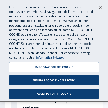
Accedi ai servizi online
For international visitors
Vai al menu principale
Vai al contenuto principale
Questo sito utilizza i cookie per migliorare i servizi e
ottimizzare l’esperienza di navigazione dell’utente. I cookie di
INAIL - Istituto Nazionale per 
natura tecnica sono indispensabili per permettere il corretto
Apri cerca
Apr
funzionamento del sito. Solo previo consenso dell’utente,
possono essere installati ulteriori tipologie di cookie. Puoi
Navigazione principale
accettare tutti i cookie cliccando sul pulsante ACCETTA TUTTI I
Notizie in evidenza
COOKIE, oppure puoi effettuare le tue scelte sulle singole
categorie che vuoi installare, cliccando su IMPOSTAZIONI DEI
COOKIE. Se invece intendi rifiutarne l’installazione dei cookie
non tecnici, puoi farlo cliccando sul pulsante RIFIUTA I COOKIE
NON TECNICI o chiudendo il banner. Per conoscere i dettagli,
consulta la nostra
Informativa Privacy.
IMPOSTAZIONI DEI COOKIE
RIFIUTA I COOKIE NON TECNICI
ACCETTA TUTTI I COOKIE
SI.IN.PRE.SA., un percorso che
unisce