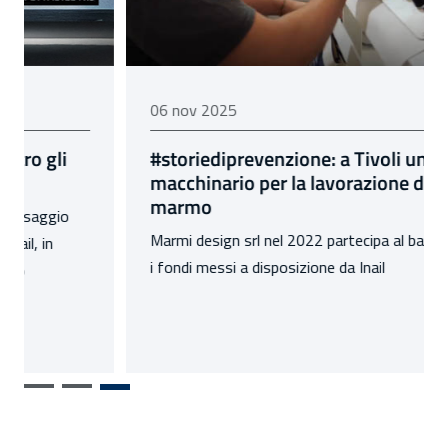
06 novembre 2025
06 nov 2025
#storiediprevenzione: a Tivoli un nuovo
macchinario per la lavorazione del
marmo
Marmi design srl nel 2022 partecipa al bando Isi, con
i fondi messi a disposizione da Inail