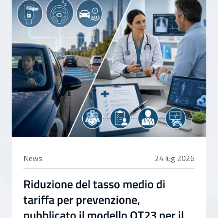
24 luglio 2026
News
24 lug 2026
Riduzione del tasso medio di
tariffa per prevenzione,
pubblicato il modello OT23 per il