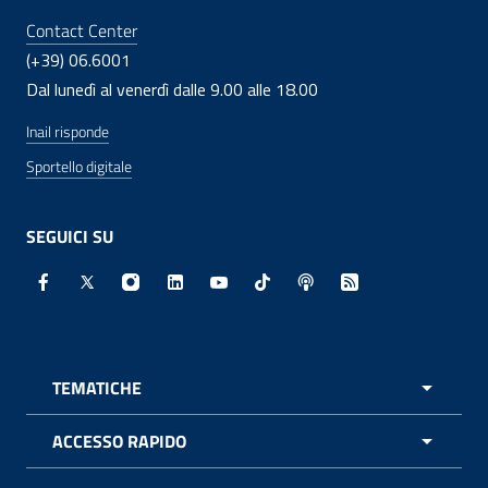
Contact Center
(+39) 06.6001
Dal lunedì al venerdì dalle 9.00 alle 18.00
Inail risponde
Sportello digitale
SEGUICI SU
Facebook - Sito esterno - Apertura in nuova finestra
X - Sito esterno - Apertura in nuova finestra
Instagram - Sito esterno - Apertura in nuo
Linkedin - Sito esterno - Apertura in 
Youtube - Sito esterno - Apertur
TikTok - Sito esterno - Ape
Spreaker - Sito estern
Feed RSS - Apert
TEMATICHE
APRI 
ACCESSO RAPIDO
APRI 