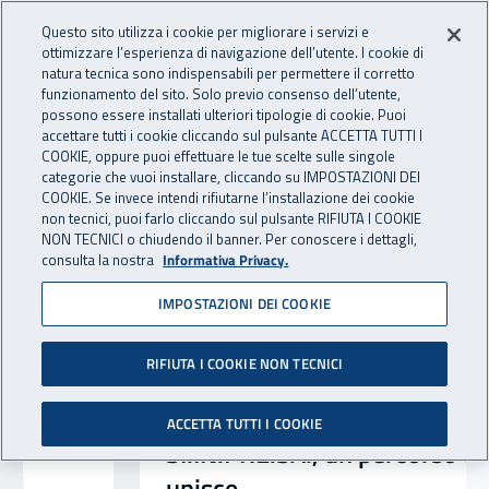
Accedi ai servizi online
For international visitors
Vai al menu principale
Vai al contenuto principale
Questo sito utilizza i cookie per migliorare i servizi e
ottimizzare l’esperienza di navigazione dell’utente. I cookie di
INAIL - Istituto Nazionale per 
natura tecnica sono indispensabili per permettere il corretto
Apri cerca
Apr
funzionamento del sito. Solo previo consenso dell’utente,
possono essere installati ulteriori tipologie di cookie. Puoi
Navigazione principale
accettare tutti i cookie cliccando sul pulsante ACCETTA TUTTI I
Notizie in evidenza
COOKIE, oppure puoi effettuare le tue scelte sulle singole
categorie che vuoi installare, cliccando su IMPOSTAZIONI DEI
COOKIE. Se invece intendi rifiutarne l’installazione dei cookie
non tecnici, puoi farlo cliccando sul pulsante RIFIUTA I COOKIE
NON TECNICI o chiudendo il banner. Per conoscere i dettagli,
consulta la nostra
Informativa Privacy.
IMPOSTAZIONI DEI COOKIE
RIFIUTA I COOKIE NON TECNICI
ACCETTA TUTTI I COOKIE
SI.IN.PRE.SA., un percorso che
unisce