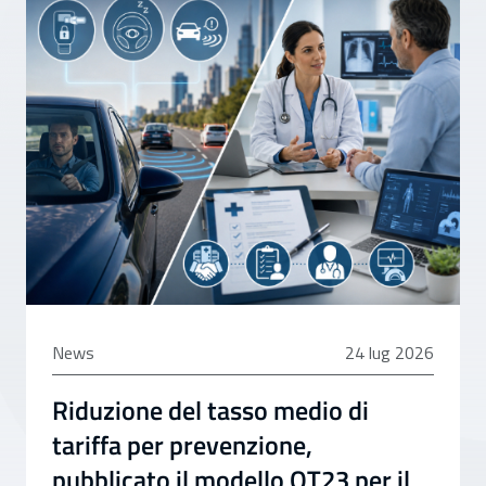
24 luglio 2026
News
24 lug 2026
Riduzione del tasso medio di
tariffa per prevenzione,
pubblicato il modello OT23 per il