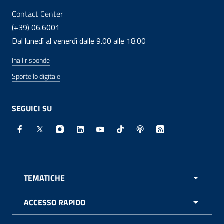
Contact Center
(+39) 06.6001
Dal lunedì al venerdì dalle 9.00 alle 18.00
Inail risponde
Sportello digitale
SEGUICI SU
Facebook - Sito esterno - Apertura in nuova finestra
X - Sito esterno - Apertura in nuova finestra
Instagram - Sito esterno - Apertura in nuo
Linkedin - Sito esterno - Apertura in 
Youtube - Sito esterno - Apertur
TikTok - Sito esterno - Ape
Spreaker - Sito estern
Feed RSS - Apert
TEMATICHE
APRI 
ACCESSO RAPIDO
APRI 