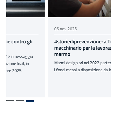
06 novembre 2025
06 nov 2025
#storiediprevenzione: a Tivoli un nuovo
macchinario per la lavorazione del
marmo
Marmi design srl nel 2022 partecipa al bando Isi, con
i fondi messi a disposizione da Inail