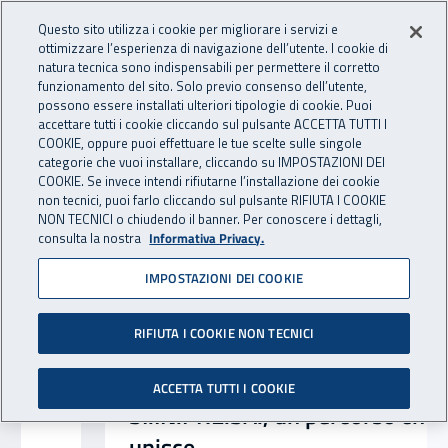
Accedi ai servizi online
For international visitors
Vai al menu principale
Vai al contenuto principale
Questo sito utilizza i cookie per migliorare i servizi e
ottimizzare l’esperienza di navigazione dell’utente. I cookie di
INAIL - Istituto Nazionale per 
natura tecnica sono indispensabili per permettere il corretto
Apri cerca
Apr
funzionamento del sito. Solo previo consenso dell’utente,
possono essere installati ulteriori tipologie di cookie. Puoi
Navigazione principale
accettare tutti i cookie cliccando sul pulsante ACCETTA TUTTI I
Notizie in evidenza
COOKIE, oppure puoi effettuare le tue scelte sulle singole
categorie che vuoi installare, cliccando su IMPOSTAZIONI DEI
COOKIE. Se invece intendi rifiutarne l’installazione dei cookie
non tecnici, puoi farlo cliccando sul pulsante RIFIUTA I COOKIE
NON TECNICI o chiudendo il banner. Per conoscere i dettagli,
consulta la nostra
Informativa Privacy.
IMPOSTAZIONI DEI COOKIE
RIFIUTA I COOKIE NON TECNICI
ACCETTA TUTTI I COOKIE
SI.IN.PRE.SA., un percorso che
unisce