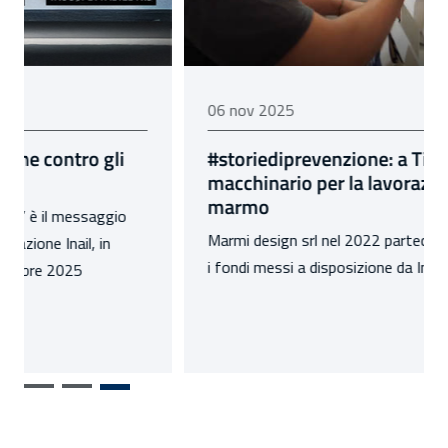
06 novembre 2025
06 nov 2025
#storiediprevenzione: a Tivoli un nuovo
macchinario per la lavorazione del
marmo
Marmi design srl nel 2022 partecipa al bando Isi, con
i fondi messi a disposizione da Inail