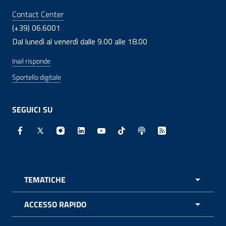
Contact Center
(+39) 06.6001
Dal lunedì al venerdì dalle 9.00 alle 18.00
Inail risponde
Sportello digitale
SEGUICI SU
Facebook - Sito esterno - Apertura in nuova finestra
X - Sito esterno - Apertura in nuova finestra
Instagram - Sito esterno - Apertura in nuo
Linkedin - Sito esterno - Apertura in 
Youtube - Sito esterno - Apertur
TikTok - Sito esterno - Ape
Spreaker - Sito estern
Feed RSS - Apert
TEMATICHE
APRI 
ACCESSO RAPIDO
APRI 