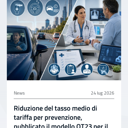
24 luglio 2026
News
24 lug 2026
Riduzione del tasso medio di
tariffa per prevenzione,
pubblicato il modello OT23 per il