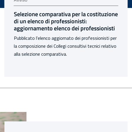
o: Selezione comparativa per la costituzione di un elenco di profes
avviso
Calcolo dei premi assicurativi per l’anno
2026
Con circolare n. 35 del 22 luglio 2026 comunicati gli
aggiornamenti dei limiti di retribuzione imponibile per
il calcolo dei premi assicurativi settore industria.