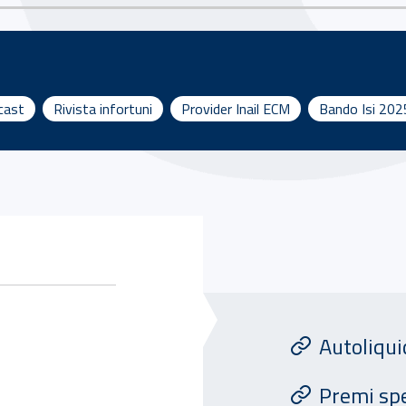
dcast
Rivista infortuni
Provider Inail ECM
Bando Isi 202
Attivita' di Assicu
Autoliqu
Premi spe