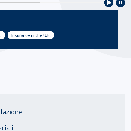
5
Insurance in the U.E.
razione
idazione
ciali