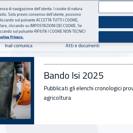
ienza di navigazione dell’utente. I cookie di natura
 sito. Solo previo consenso dell’utente, possono
 per l'Assicurazione contro 
ie cliccando sul pulsante ACCETTA TUTTI I COOKIE,
tallare, cliccando su IMPOSTAZIONI DEI COOKIE. Se
o cliccando sul pulsante RIFIUTA I COOKIE NON TECNICI
ativa Privacy.
Inail comunica
Atti e documenti
SI.IN.PRE.SA., un per
L’iniziativa itinerante dell’Inail ch
mobili per offrire servizi a cittadin