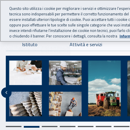
For international visitors
Vai al menu principale
Vai al contenuto principale
Questo sito utilizza i cookie per migliorare i servizi e ottimizzare l’esper
tecnica sono indispensabili per permettere il corretto funzionamento del
INAIL - Istituto Nazionale
essere installati ulteriori tipologie di cookie. Puoi accettare tutti i cook
oppure puoi effettuare le tue scelte sulle singole categorie che vuoi ins
invece intendi rifiutarne l’installazione dei cookie non tecnici, puoi farl
o chiudendo il banner. Per conoscere i dettagli, consulta la nostra
Inform
Navigazione principale
Istituto
Attività e servizi
Notizie in evidenza