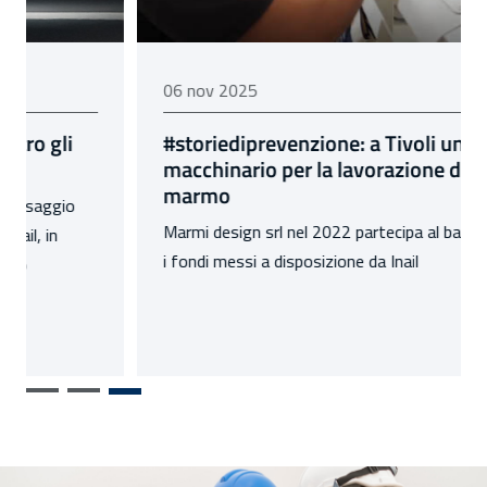
06 novembre 2025
06 nov 2025
#storiediprevenzione: a Tivoli un nuovo
macchinario per la lavorazione del
marmo
Marmi design srl nel 2022 partecipa al bando Isi, con
i fondi messi a disposizione da Inail