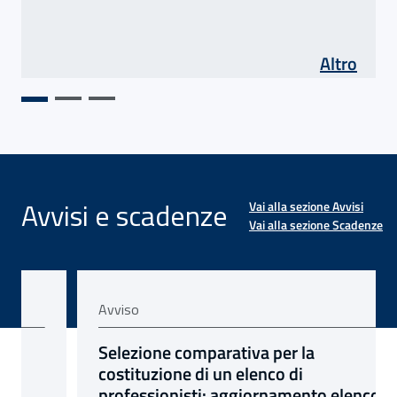
di As
Altro
Avvisi e scadenze
Vai alla sezione Avvisi
Vai alla sezione Scadenze
Avviso
scorrimento SOC6
 Asse 5 agricoltura
viso: Contributi associativi: apertura servizi telematici
avviso:
Selezione comparativa per la
costituzione di un elenco di
professionisti: aggiornamento elenco dei