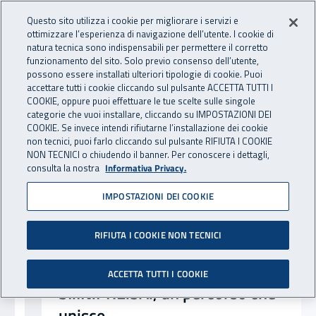
Accedi ai servizi online
For international visitors
Vai al menu principale
Vai al contenuto principale
Questo sito utilizza i cookie per migliorare i servizi e
ottimizzare l’esperienza di navigazione dell’utente. I cookie di
INAIL - Istituto Nazionale per 
natura tecnica sono indispensabili per permettere il corretto
Apri cerca
Apr
funzionamento del sito. Solo previo consenso dell’utente,
possono essere installati ulteriori tipologie di cookie. Puoi
Navigazione principale
accettare tutti i cookie cliccando sul pulsante ACCETTA TUTTI I
Notizie in evidenza
COOKIE, oppure puoi effettuare le tue scelte sulle singole
categorie che vuoi installare, cliccando su IMPOSTAZIONI DEI
COOKIE. Se invece intendi rifiutarne l’installazione dei cookie
non tecnici, puoi farlo cliccando sul pulsante RIFIUTA I COOKIE
NON TECNICI o chiudendo il banner. Per conoscere i dettagli,
consulta la nostra
Informativa Privacy.
IMPOSTAZIONI DEI COOKIE
RIFIUTA I COOKIE NON TECNICI
ACCETTA TUTTI I COOKIE
SI.IN.PRE.SA., un percorso che
unisce