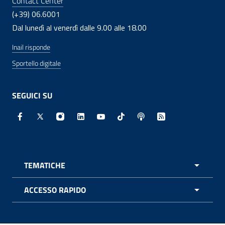
Contact Center
(+39) 06.6001
Dal lunedì al venerdì dalle 9.00 alle 18.00
Inail risponde
Sportello digitale
SEGUICI SU
Facebook - Sito esterno - Apertura in nuova finestra
X - Sito esterno - Apertura in nuova finestra
Instagram - Sito esterno - Apertura in nuo
Linkedin - Sito esterno - Apertura in 
Youtube - Sito esterno - Apertur
TikTok - Sito esterno - Ape
Spreaker - Sito estern
Feed RSS - Apert
TEMATICHE
APRI 
ACCESSO RAPIDO
APRI 