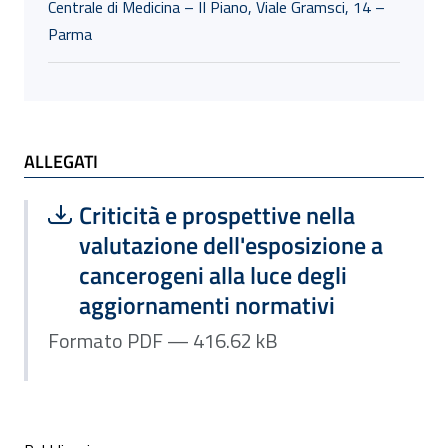
Centrale di Medicina – II Piano, Viale Gramsci, 14 –
Parma
ALLEGATI
ALLEGATI
Scarica file:
Formato PDF — Dimensione 416.62 k
Criticità e prospettive nella
valutazione dell'esposizione a
cancerogeni alla luce degli
aggiornamenti normativi
Formato PDF — 416.62 kB