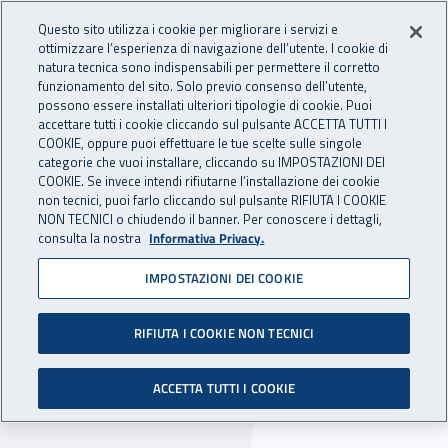
Accedi ai servizi online
For international visitors
Vai al menu principale
Vai al contenuto principale
Questo sito utilizza i cookie per migliorare i servizi e
ottimizzare l’esperienza di navigazione dell’utente. I cookie di
natura tecnica sono indispensabili per permettere il corretto
Apri cerca
Apr
FORMAZIONE
INAIL - Istituto Nazionale per 
funzionamento del sito. Solo previo consenso dell’utente,
possono essere installati ulteriori tipologie di cookie. Puoi
Navigazione principale
accettare tutti i cookie cliccando sul pulsante ACCETTA TUTTI I
COOKIE, oppure puoi effettuare le tue scelte sulle singole
Navigazione - Ti trovi in:
Home Formazione
Corsi Inail
Calendario corsi
categorie che vuoi installare, cliccando su IMPOSTAZIONI DEI
COOKIE. Se invece intendi rifiutarne l’installazione dei cookie
non tecnici, puoi farlo cliccando sul pulsante RIFIUTA I COOKIE
Criticità e prospettive nella
NON TECNICI o chiudendo il banner. Per conoscere i dettagli,
consulta la nostra
Informativa Privacy.
valutazione
IMPOSTAZIONI DEI COOKIE
dell'esposizione a
cancerogeni alla luce degli
RIFIUTA I COOKIE NON TECNICI
aggiornamenti normativi
ACCETTA TUTTI I COOKIE