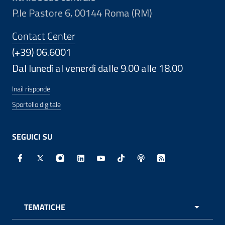
P.le Pastore 6, 00144 Roma (RM)
Contact Center
(+39) 06.6001
Dal lunedì al venerdì dalle 9.00 alle 18.00
Inail risponde
Sportello digitale
SEGUICI SU
Facebook - Sito esterno - Apertura in nuova finestra
X - Sito esterno - Apertura in nuova finestra
Instagram - Sito esterno - Apertura in nuo
Linkedin - Sito esterno - Apertura in 
Youtube - Sito esterno - Apertur
TikTok - Sito esterno - Ape
Spreaker - Sito estern
Feed RSS - Apert
TEMATICHE
APRI 