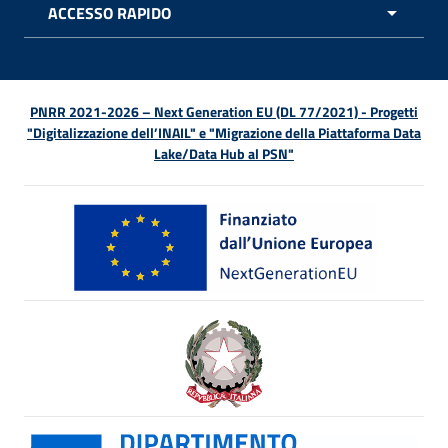
ACCESSO RAPIDO
APRI 
PNRR 2021-2026 – Next Generation EU (DL 77/2021) - Progetti
"Digitalizzazione dell’INAIL" e "Migrazione della Piattaforma Data
Lake/Data Hub al PSN"