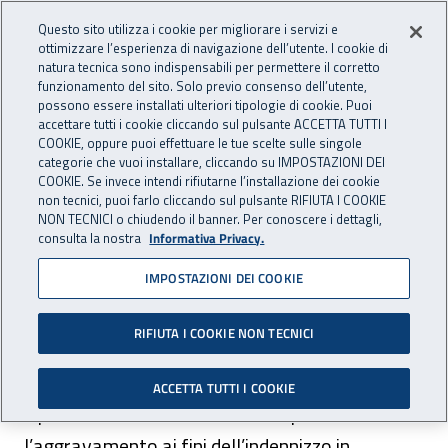
Accedi ai servizi online
For international visitors
Vai al menu principale
Vai al contenuto principale
Questo sito utilizza i cookie per migliorare i servizi e
ottimizzare l’esperienza di navigazione dell’utente. I cookie di
natura tecnica sono indispensabili per permettere il corretto
Apri cerca
Apr
ASSICURAZIONE
INAIL - Istituto Nazionale per 
funzionamento del sito. Solo previo consenso dell’utente,
possono essere installati ulteriori tipologie di cookie. Puoi
Navigazione principale
accettare tutti i cookie cliccando sul pulsante ACCETTA TUTTI I
COOKIE, oppure puoi effettuare le tue scelte sulle singole
Navigazione - Ti trovi in:
Home Assicurazione
Soggetti tutelati
Lavoratore in agricoltura
categorie che vuoi installare, cliccando su IMPOSTAZIONI DEI
Aggravamento del danno e revisione della rendita - lavoratore in
COOKIE. Se invece intendi rifiutarne l’installazione dei cookie
non tecnici, puoi farlo cliccando sul pulsante RIFIUTA I COOKIE
agricoltura
NON TECNICI o chiudendo il banner. Per conoscere i dettagli,
consulta la nostra
Informativa Privacy.
Aggravamento del danno e
IMPOSTAZIONI DEI COOKIE
revisione della rendita -
lavoratore in agricoltura
RIFIUTA I COOKIE NON TECNICI
ACCETTA TUTTI I COOKIE
Il procedimento amministrativo per accertare
l’aggravamento ai fini dell’indennizzo in