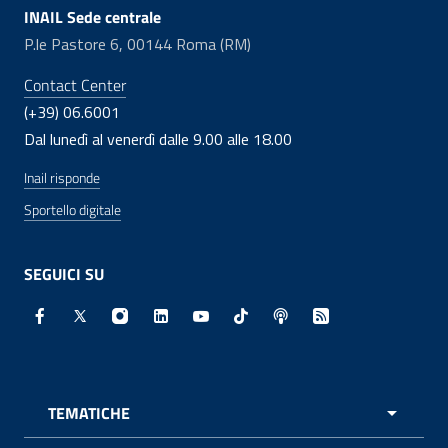
INAIL Sede centrale
P.le Pastore 6, 00144 Roma (RM)
Contact Center
(+39) 06.6001
Dal lunedì al venerdì dalle 9.00 alle 18.00
Inail risponde
Sportello digitale
SEGUICI SU
Facebook - Sito esterno - Apertura in nuova finestra
X - Sito esterno - Apertura in nuova finestra
Instagram - Sito esterno - Apertura in nuo
Linkedin - Sito esterno - Apertura in 
Youtube - Sito esterno - Apertur
TikTok - Sito esterno - Ape
Spreaker - Sito estern
Feed RSS - Apert
TEMATICHE
APRI 