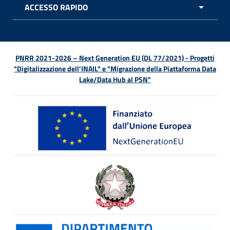
ACCESSO RAPIDO
APRI 
PNRR 2021-2026 – Next Generation EU (DL 77/2021) - Progetti
"Digitalizzazione dell’INAIL" e "Migrazione della Piattaforma Data
Lake/Data Hub al PSN"