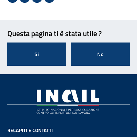
Condividi su Facebook - Sito esterno - Apertura in 
X - Sito esterno - Apertura in nuova finestra
Invio Mail: apre il programma di posta el
Stampa pagina: scelta meno ecologic
Feedback
Questa pagina ti è stata utile ?
Si
No
Footer
RECAPITI E CONTATTI