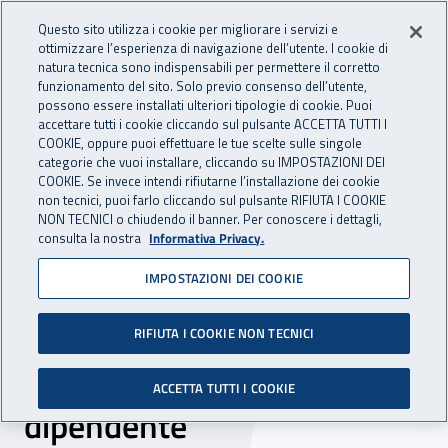
Accedi ai servizi online
For international visitors
Vai al menu principale
Vai al contenuto principale
Questo sito utilizza i cookie per migliorare i servizi e
ottimizzare l’esperienza di navigazione dell’utente. I cookie di
natura tecnica sono indispensabili per permettere il corretto
Apri cerca
Apr
ASSICURAZIONE
INAIL - Istituto Nazionale per 
funzionamento del sito. Solo previo consenso dell’utente,
possono essere installati ulteriori tipologie di cookie. Puoi
Navigazione principale
accettare tutti i cookie cliccando sul pulsante ACCETTA TUTTI I
COOKIE, oppure puoi effettuare le tue scelte sulle singole
Navigazione - Ti trovi in:
Home Assicurazione
Soggetti tutelati
categorie che vuoi installare, cliccando su IMPOSTAZIONI DEI
Lavoratore dipendente - industria/artigianato/terziario/altre
COOKIE. Se invece intendi rifiutarne l’installazione dei cookie
non tecnici, puoi farlo cliccando sul pulsante RIFIUTA I COOKIE
attività
NON TECNICI o chiudendo il banner. Per conoscere i dettagli,
Opposizione amministrativa e ricorso giudiziario - lavoratore
consulta la nostra
Informativa Privacy.
dipendente
IMPOSTAZIONI DEI COOKIE
Opposizione
amministrativa e ricorso
RIFIUTA I COOKIE NON TECNICI
giudiziario - lavoratore
ACCETTA TUTTI I COOKIE
dipendente