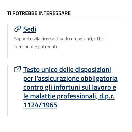
TI POTREBBE INTERESSARE
TI POTREBBE INTERESSARE
Sedi
Supporto alla ricerca di sedi competenti, uffici
territoriali e patronati.
Sito esterno : apre una nuova finestra
Testo unico delle disposizioni
per l'assicurazione obbligatoria
contro gli infortuni sul lavoro e
le malattie professionali, d.p.r.
1124/1965