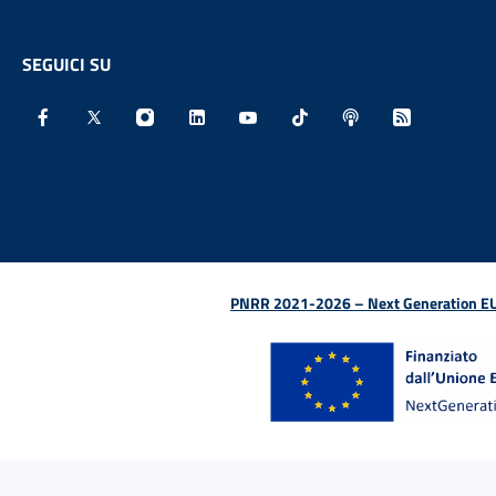
SEGUICI SU
Facebook - Sito esterno - Apertura in nuova finestra
X - Sito esterno - Apertura in nuova finestra
Instagram - Sito esterno - Apertura in nu
Linkedin - Sito esterno - Apertura 
Youtube - Sito esterno - Aper
TikTok - Sito esterno -
Spreaker - Sito e
Feed RSS - 
PNRR 2021-2026 – Next Generation EU (D