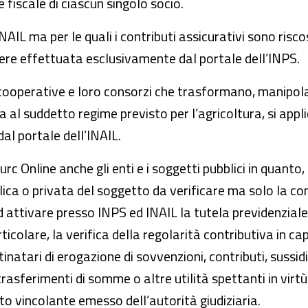
e fiscale di ciascun singolo socio.
NAIL ma per le quali i contributi assicurativi sono risco
ssere effettuata esclusivamente dal portale dell’INPS.
se cooperative e loro consorzi che trasformano, manipo
oga al suddetto regime previsto per l’agricoltura, si appl
dal portale dell’INAIL.
c Online anche gli enti e i soggetti pubblici in quanto, a
lica o privata del soggetto da verificare ma solo la co
d attivare presso INPS ed INAIL la tutela previdenziale
icolare, la verifica della regolarità contributiva in cap
estinatari di erogazione di sovvenzioni, contributi, sussid
asferimenti di somme o altre utilità spettanti in virtù 
o vincolante emesso dell’autorità giudiziaria.