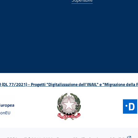
ova finestra
in nuova finestra
tura in nuova finestra
 Apertura in nuova finestra
sterno - Apertura in nuova finestra
Apertura nella stessa finestra
L 77/2021) - Progetti "Digitalizzazione dell’INAIL" e "Migrazione della