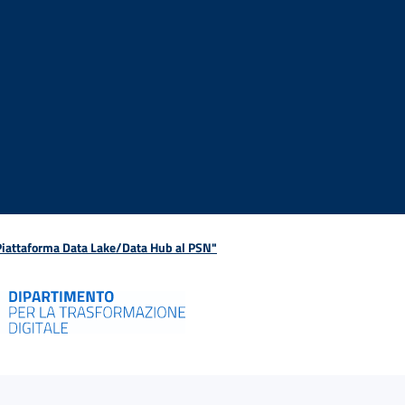
 Piattaforma Data Lake/Data Hub al PSN"