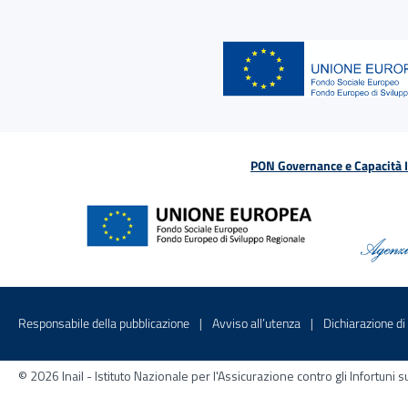
PON Governance e Capacità Is
Menu di servizio
Sito interno - Apre in una nuova finestr
Sito interno - Apre
Responsabile della pubblicazione
Avviso all’utenza
Dichiarazione di 
© 2026 Inail - Istituto Nazionale per l'Assicurazione contro gli Infortu