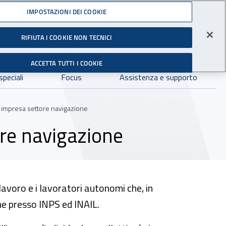
Accedi ai servizi online
IMPOSTAZIONI DEI COOKIE
RIFIUTA I COOKIE NON TECNICI
Facebook - Sito esterno - Apertura in nuova finestra
X- Sito esterno - Apertura in nuova finestra
Instagram - Sito esterno - Apertura in 
Linkedin - Sito esterno - Apertur
Youtube - Sito esterno - A
Tiktok - Sito estern
Spreaker - Si
Feed R
gli Infortuni sul Lavoro
Avvia r
ACCETTA TUTTI I COOKIE
Dove cercare:
speciali
Focus
Assistenza e supporto
 - impresa settore navigazione
ore navigazione
 lavoro e i lavoratori autonomi che, in
ione presso INPS ed INAIL.