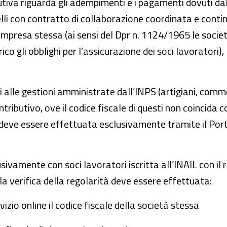
utiva riguarda gli adempimenti e i pagamenti dovuti dall
elli con contratto di collaborazione coordinata e conti
mpresa stessa (ai sensi del Dpr n. 1124/1965 le società
ico gli obblighi per l’assicurazione dei soci lavoratori),
i alle gestioni amministrate dall’INPS (artigiani, comm
tributivo, ove il codice fiscale di questi non coincida c
 deve essere effettuata esclusivamente tramite il Port
vamente con soci lavoratori iscritta all’INAIL con il re
, la verifica della regolarità deve essere effettuata:
vizio online il codice fiscale della società stessa