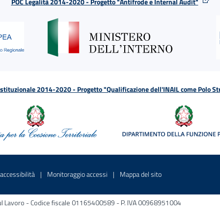
POC Legalità 2014-2020 - Progetto "Antifrode e Internal Audit"
tituzionale 2014-2020 - Progetto "Qualificazione dell'INAIL come Polo St
a
 in una nuova finestra
Sito interno - Apre in una nuova finestra
Sito interno - Apre in una nuova fines
Sito interno - Apre 
accessibilità
Monitoraggio accessi
Mappa del sito
ni sul Lavoro - Codice fiscale 01165400589 - P. IVA 00968951004