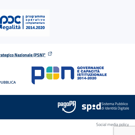
rategico Nazionale (PSN)"
tra
nella stessa finestra
Apr
Social media policy