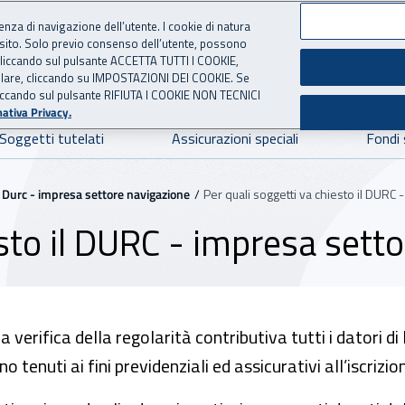
ienza di navigazione dell’utente. I cookie di natura
 sito. Solo previo consenso dell’utente, possono
ie cliccando sul pulsante ACCETTA TUTTI I COOKIE,
NE
 per l'Assicurazione contro 
tallare, cliccando su IMPOSTAZIONI DEI COOKIE. Se
o cliccando sul pulsante RIFIUTA I COOKIE NON TECNICI
ativa Privacy.
Soggetti tutelati
Assicurazioni speciali
Fondi 
Durc - impresa settore navigazione
Per quali soggetti va chiesto il DURC
esto il DURC - impresa sett
 verifica della regolarità contributiva tutti i datori di
o tenuti ai fini previdenziali ed assicurativi all’iscriz