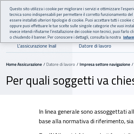
For international visitors
Vai al menu principale
Vai al contenuto principale
Questo sito utilizza i cookie per migliorare i servizi e ottimizzare l’esper
tecnica sono indispensabili per permettere il corretto funzionamento del
essere installati ulteriori tipologie di cookie. Puoi accettare tutti i cook
ASSICURAZIO
INAIL - Istituto Nazionale
oppure puoi effettuare le tue scelte sulle singole categorie che vuoi ins
invece intendi rifiutarne l’installazione dei cookie non tecnici, puoi farl
o chiudendo il banner. Per conoscere i dettagli, consulta la nostra
Inform
Navigazione principale
L'assicurazione Inail
Datore di lavoro
Navigazione - Ti trovi in:
Home Assicurazione
Datore di lavoro
Impresa settore navigazione
Per quali soggetti va chi
In linea generale sono assoggettati alla
base alla normativa di riferimento, sian