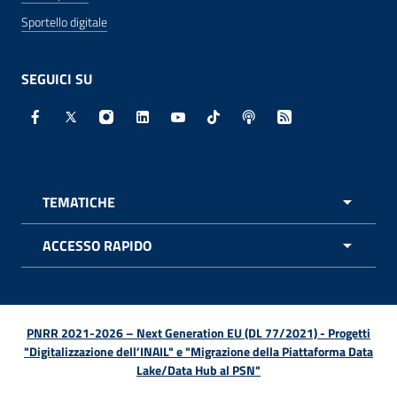
Sportello digitale
SEGUICI SU
Facebook - Sito esterno - Apertura in nuova finestra
X - Sito esterno - Apertura in nuova finestra
Instagram - Sito esterno - Apertura in nuo
Linkedin - Sito esterno - Apertura in 
Youtube - Sito esterno - Apertur
TikTok - Sito esterno - Ape
Spreaker - Sito estern
Feed RSS - Apert
TEMATICHE
APRI 
ACCESSO RAPIDO
APRI 
PNRR 2021-2026 – Next Generation EU (DL 77/2021) - Progetti
"Digitalizzazione dell’INAIL" e "Migrazione della Piattaforma Data
Lake/Data Hub al PSN"