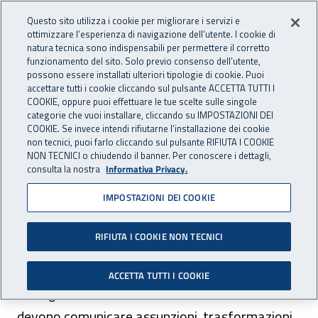
Accedi ai servizi online
For international visitors
Vai al menu principale
Vai al contenuto principale
Questo sito utilizza i cookie per migliorare i servizi e
ottimizzare l’esperienza di navigazione dell’utente. I cookie di
natura tecnica sono indispensabili per permettere il corretto
Apri cerca
Apr
ASSICURAZIONE
INAIL - Istituto Nazionale per 
funzionamento del sito. Solo previo consenso dell’utente,
possono essere installati ulteriori tipologie di cookie. Puoi
Navigazione principale
accettare tutti i cookie cliccando sul pulsante ACCETTA TUTTI I
COOKIE, oppure puoi effettuare le tue scelte sulle singole
Navigazione - Ti trovi in:
Home Assicurazione
Datore di lavoro
categorie che vuoi installare, cliccando su IMPOSTAZIONI DEI
Impresa settore navigazione
Comunicazione rapporti di lavoro -
COOKIE. Se invece intendi rifiutarne l’installazione dei cookie
non tecnici, puoi farlo cliccando sul pulsante RIFIUTA I COOKIE
impresa settore navigazione
NON TECNICI o chiudendo il banner. Per conoscere i dettagli,
consulta la nostra
Informativa Privacy.
Comunicazione rapporti di
IMPOSTAZIONI DEI COOKIE
lavoro - impresa settore
navigazione
RIFIUTA I COOKIE NON TECNICI
ACCETTA TUTTI I COOKIE
Tutti gli armatori e le società di armamento
devono comunicare assunzioni, trasformazioni,