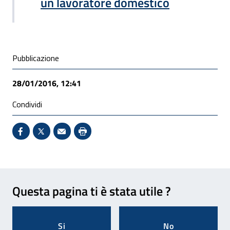
un lavoratore domestico
Condivisione social
Pubblicazione
28/01/2016, 12:41
Condividi
Condividi su Facebook - Sito esterno - Apertura in 
X - Sito esterno - Apertura in nuova finestra
Invio Mail: apre il programma di posta el
Stampa pagina: scelta meno ecologic
Feedback
Questa pagina ti è stata utile ?
Si
No